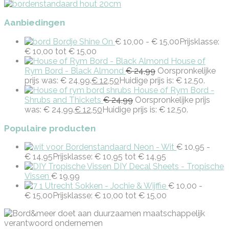
Aanbiedingen
Bordje Shine On
€
10,00
-
€
15,00
Prijsklasse:
€ 10,00 tot € 15,00
House of
Rym Bord - Black Almond
€
24,99
Oorspronkelijke
prijs was: € 24,99.
€
12,50
Huidige prijs is: € 12,50.
House of Rym Bord -
Shrubs and Thickets
€
24,99
Oorspronkelijke prijs
was: € 24,99.
€
12,50
Huidige prijs is: € 12,50.
Populaire producten
Bordenstandaard Neon - Wit
€
10,95
-
€
14,95
Prijsklasse: € 10,95 tot € 14,95
DIY Decal Sheets - Tropische
Vissen
€
19,99
Utrecht Sokken - Jochie & Wijffie
€
10,00
-
€
15,00
Prijsklasse: € 10,00 tot € 15,00