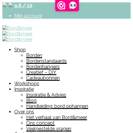
9,6 / 10
9,6
Mijn account
Shop
Borden
Bordenstandaards
Bordenhangers
Creatief – DIY
Cadeaubonnen
Workshops
Inspiratie
Inspiratie & Advies
Blog
Handleiding: bord ophangen
Over ons
Het verhaal van Bord&meer
Ons concept
Veelgestelde vragen