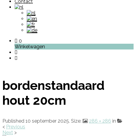
Contact
0
Winkelwagen
bordenstandaard
hout 20cm
Published
10 september 2025
. Size:
286 × 286
in
<
Previous
Next
>